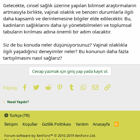
Gelecekte, cinsel sağlık üzerine yapılan bilimsel araştırmaların
artmasıyla birlikte, vajinal ıslaklık ve benzeri durumlarla ilgili
daha kapsamlı ve derinlemesine bilgiler elde edilecektir. Bu,
kadınların sağlıklarını daha iyi yönetebilmeleri ve toplumsal
tabuların kırılması adına önemli bir adım olacaktır.
Siz de bu konuda neler düşünüyorsunuz? Vajinal ıslaklıkla
ilgili yaşadığınız deneyimler neler? Bu konunun daha fazla
tartışılmasını nasıl sağlarız?
Cevap yazmak için giriş yap yada kayıt ol.
Facebook
Twitter
Reddit
Pinterest
Tumblr
WhatsApp
E-posta
Link
Paylaş:
Nasıl Yapılır?
Türkçe (TR)
İletişim
Koşullar
Gizlilik Politikası
Yardım
Anasayfa
R
S
S
Forum software by XenForo™
© 2010-2019 XenForo Ltd.