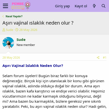
Giriş yap
Kayıt ol
Nasıl Yapılır?
Aşırı vajinal ıslaklık neden olur ?
K
B
Sude
28 May 2026
o
a
n
ş
Sude
u
l
New member
y
a
u
n
b
g
28 May 2026
#1
a
ı
ş
ç
Aşırı Vajinal Islaklık Neden Olur?
l
t
a
a
Selam forum üyeleri! Bugün biraz farklı bir konuya
t
r
değineceğiz. Birçok kişi için utanılacak bir konu gibi görünen
a
i
vajinal ıslaklık, aslında oldukça doğal bir durum. Ama aşırı
n
h
ıslaklık, bazen kafa karıştırıcı ve endişe verici olabilir. Hepimiz
i
vücutlarımızın ne kadar karmaşık olduğunu biliyoruz, değil
mi? Ama bazen bu karmaşıklık, bizlere gereksiz yere sıkıntı
yaratabilir. Peki, bu aşırı vajinal ıslaklık neden olur? Hadi gelin,